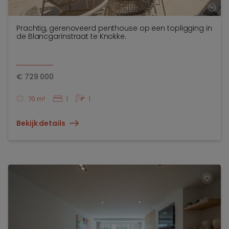
Prachtig, gerenoveerd penthouse op een topligging in
de Blancgarinstraat te Knokke.
€
729 000
70 m²
1
1
Bekijk details
TOEV