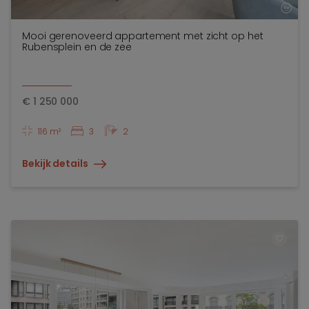
Mooi gerenoveerd appartement met zicht op het
Rubensplein en de zee
€
1 250 000
116 m²
3
2
Bekijk details
TOEV