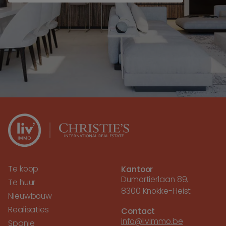
Te koop
Kantoor
Dumortierlaan 89,
Te huur
8300 Knokke-Heist
Nieuwbouw
Realisaties
Contact
info@livimmo.be
Spanje