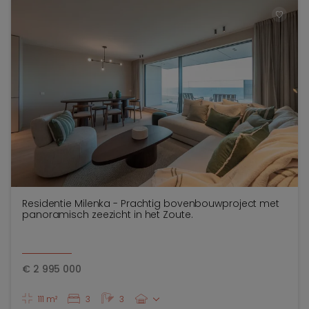
TOEV
Residentie Milenka - Prachtig bovenbouwproject met
panoramisch zeezicht in het Zoute.
€
2 995 000
111 m²
3
3