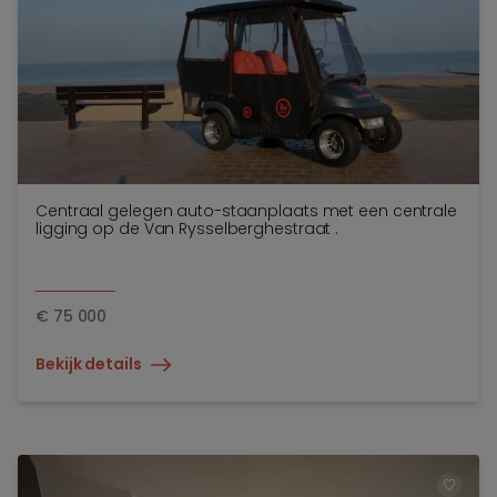
Centraal gelegen auto-staanplaats met een centrale
ligging op de Van Rysselberghestraat .
€
75 000
Bekijk details
TOEV