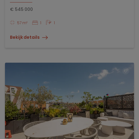
€
545 000
57 m²
1
1
Bekijk details
TOEV