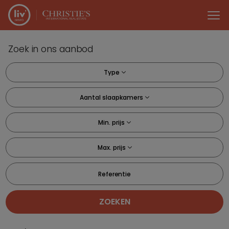
Menu overslaan en naar de inhoud gaan
Zoek in ons aanbod
Type
Aantal slaapkamers
Min. prijs
Max. prijs
Referentie
ZOEKEN