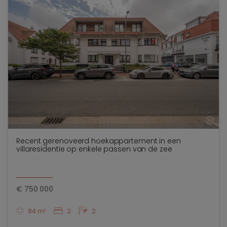
TOEV
Recent gerenoveerd hoekappartement in een
villaresidentie op enkele passen van de zee
€
750 000
84 m²
2
2