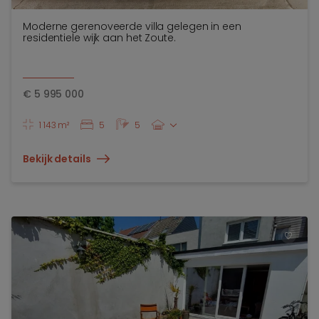
Moderne gerenoveerde villa gelegen in een
residentiele wijk aan het Zoute.
€
5 995 000
1 143 m²
5
5
Bekijk details
TOEV