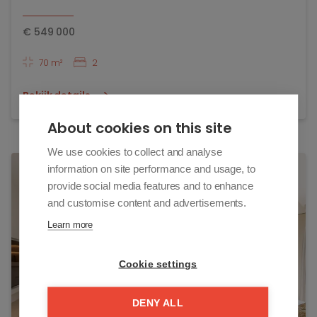
€
549 000
70 m²
2
Bekijk details
About cookies on this site
We use cookies to collect and analyse
information on site performance and usage, to
TOEV
provide social media features and to enhance
and customise content and advertisements.
Learn more
Cookie settings
DENY ALL