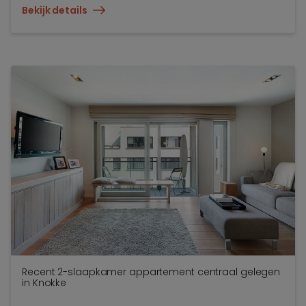
Bekijk details
TOEV
Recent 2-slaapkamer appartement centraal gelegen
in Knokke