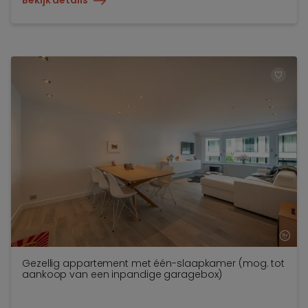
Bekijk details
TOEV
Gezellig appartement met één-slaapkamer (mog. tot
aankoop van een inpandige garagebox)