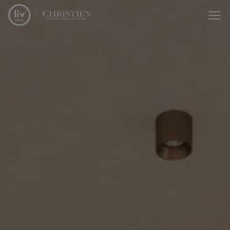
Menu overslaan en naar de inhoud gaan