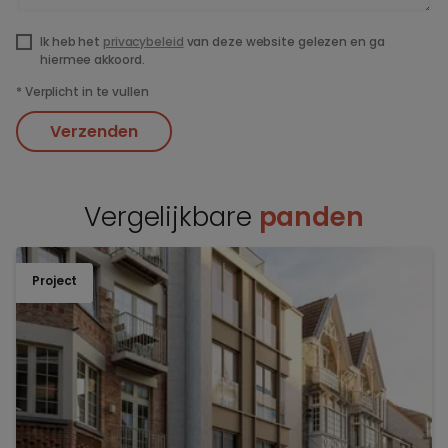
Ik heb het
privacybeleid
van deze website gelezen en ga
hiermee akkoord.
*
Verplicht in te vullen
Verzenden
Vergelijkbare
panden
Project
TOEV