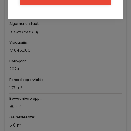
Lippenslaan 38/12
Knokke-Heist
Algemene staat:
Luxe-afwerking
Vraagprijs:
€ 645.000
Bouwjaar:
2024
Perceeloppervlakte:
107 m²
Bewoonbare opp.:
90 m²
Gevelbreedte:
510 m