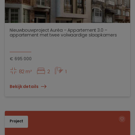
Nieuwbouwproject Auréa – Appartement 3.0 –
appartement met twee volwaardige slaapkamers
€
695 000
82 m²
2
1
Bekijk details
Project
TOEV