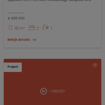
€
695 000
82 m²
2
1
Bekijk details
Project
TOEV