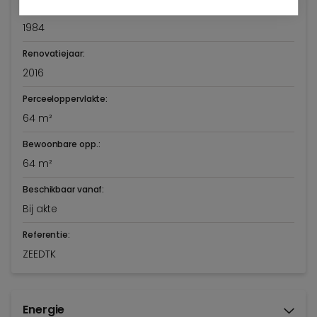
Bouwjaar:
1984
Renovatiejaar:
2016
Perceeloppervlakte:
64 m²
Bewoonbare opp.:
64 m²
Beschikbaar vanaf:
Bij akte
Referentie:
ZEEDTK
Energie