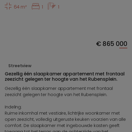
64 m²
1
1
€
865 000
Streetview
Gezellig één slaapkamer appartement met frontaal
zeezicht gelegen ter hoogte van het Rubensplein.
Gezellig één slaapkamer appartement met frontaal
zeezicht gelegen ter hoogte van het Rubensplein.
Indeling:
Ruime inkomhal met vestiaire, lichtrijke woonkamer met
open zeezicht, volledig uitgeruste keuken voorzien van alle
comfort. De slaapkamer met ingebouwde kasten geeft
toegang tot het terras aan de achterzijde van het