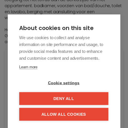
appartement. badkamer, voorzien van bad/douche, toilet
en lavabo, berging met aansluiting voor een
wasmachine/droogkast.
About cookies on this site
Het appartement werd in 2016 volledig gerenoveerd.
Gemeenschappelijke fietsenberging en privatieve kelder
We use cookies to collect and analyse
aanwezig in de residentie.
information on site performance and usage, to
provide social media features and to enhance
Algemene info
and customise content and advertisements.
Learn more
Adres:
Zeedijk-Albertstrand 562/4.2
Cookie settings
Knokke-Heist
Residentie:
DENY ALL
Savarin
Vraagprijs:
ALLOW ALL COOKIES
€ 865.000