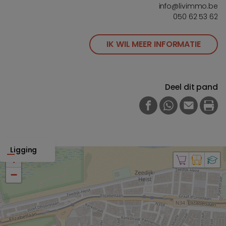
info@livimmo.be
050 62 53 62
IK WIL MEER INFORMATIE
Deel dit pand
FACEBOOK
WHATSAPP
E-MAIL
PRI
Ligging
+
−