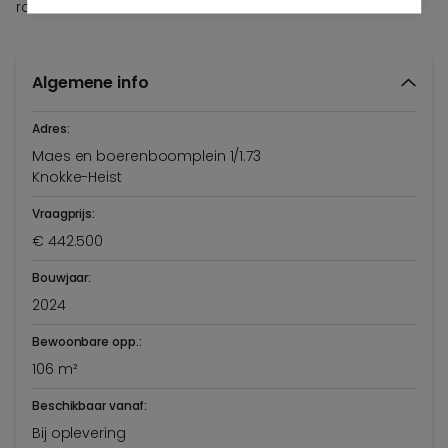
raadzaal en een multifunctionele evenementenruimte.
Algemene info
Adres:
Maes en boerenboomplein 1/1.73
Knokke-Heist
Vraagprijs:
€ 442.500
Bouwjaar:
2024
Bewoonbare opp.:
106 m²
Beschikbaar vanaf:
Bij oplevering