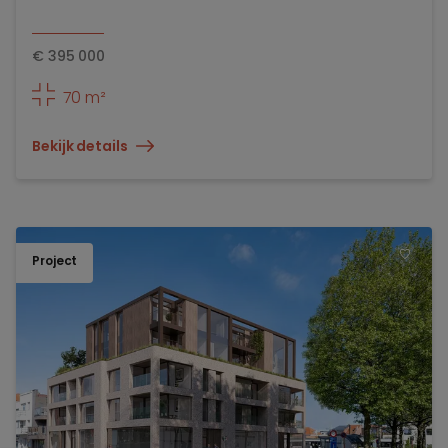
€
395 000
70 m²
Bekijk details
Project
TOEV