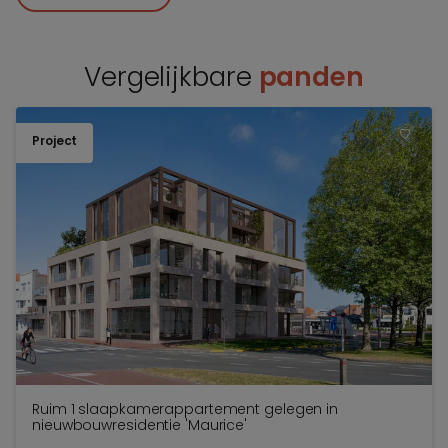
Vergelijkbare
panden
Project
TOEV
Ruim 1 slaapkamerappartement gelegen in
nieuwbouwresidentie 'Maurice'