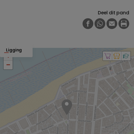
Deel dit pand
FACEBOOK
WHATSAPP
E-MAIL
PRI
Ligging
+
−