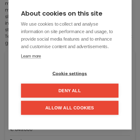
met terras. Volledig ingerichte, open keuken ( Carrara
marmer). Berging met aansluiting wasmachine. 2 ruime
About cookies on this site
slaapkamers geschikt voor een dubbel bed met
ingemaakte kasten en een derde slpk geschikt voor
We use cookies to collect and analyse
stapelbedden. 2 douchekamers waarvan 1 met toilet .
information on site performance and usage, to
Terras achteraan. Kelder. Autostaanplaats te koop op het
provide social media features and to enhance
gelijkvloers van de residentie: 95.000 euro.
and customise content and advertisements.
Learn more
Algemene info
Cookie settings
Adres:
Koningslaan 101/21
Knokke-Heist
DENY ALL
Algemene staat:
ALLOW ALL COOKIES
Instapklaar
Vraagprijs:
€ 849.000