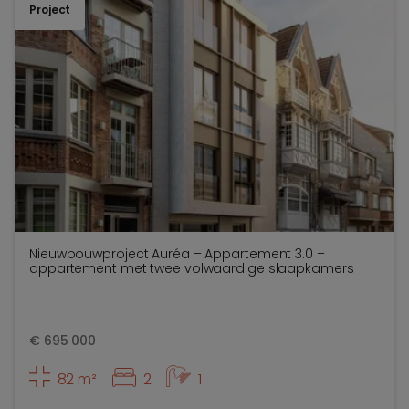
Project
TOEV
Nieuwbouwproject Auréa – Appartement 3.0 –
appartement met twee volwaardige slaapkamers
€
695 000
82 m²
2
1