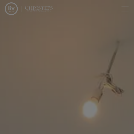
Menu overslaan en naar de inhoud gaan