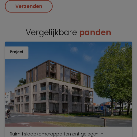
Verzenden
Vergelijkbare
panden
Project
TOEV
Ruim 1 slaapkamerappartement gelegen in