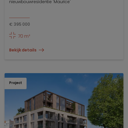
nieuwbouwresidentie 'Maurice'
€
395 000
70 m²
Bekijk details
Project
TOEV