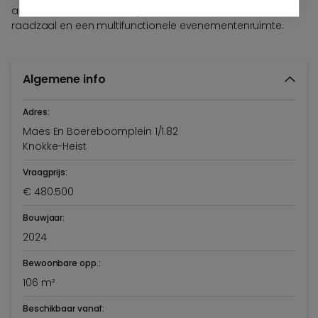
andere een bibliotheek, spelotheek, café, kantoren, een
raadzaal en een multifunctionele evenementenruimte.
Algemene info
Adres:
Maes En Boereboomplein 1/1.82
Knokke-Heist
Vraagprijs:
€ 480.500
Bouwjaar:
2024
Bewoonbare opp.:
106 m²
Beschikbaar vanaf: