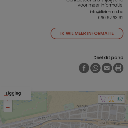
voor meer informatie.
info@livimmo.be
050 62 53 62
IK WIL MEER INFORMATIE
Deel dit pand
FACEBOOK
WHATSAPP
E-MAIL
PRI
Ligging
+
−