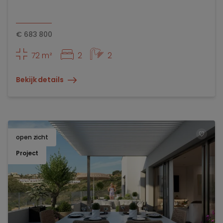
€
683 800
72 m²
2
2
Bekijk details
open zicht
TOEV
Project