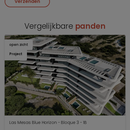
Verzenden
Vergelijkbare
panden
open zicht
TOEV
Project
Las Mesas Blue Horizon - Bloque 3 - 1B