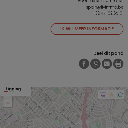
voor meer informatie.
spain@livimmo.be
+32 471 62 65 01
IK WIL MEER INFORMATIE
Deel dit pand
FACEBOOK
WHATSAPP
E-MAIL
PRI
Ligging
+
−