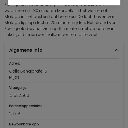
Fuengirola. De A7 snelweg is makkelijk bereikbaar,
waarmee u in 30 minuten Marbella in het westen of
Málaga in het oosten kunt bereiken. De luchthaven van
Málaga ligt op slechts 20 minuten rijden. Het strand van
Fuengirola bevindt zich op 5 minuten met de auto van
Lakün, of binnen een halfuur per fiets of te voet.
Algemene info
Adres:
Calle Benajarafe 15
Mijas
Vraagprijs:
€ 522.500
Perceeloppervlakte:
121 m²
Bewoonbare opp.: