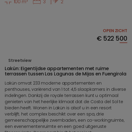
100 m²
3
2
OPEN ZICHT
€
522 500
Streetview
Lakün: Eigentijdse appartementen met ruime
terrassen tussen Las Lagunas de Mijas en Fuengirola
Lakün omvat 233 moderne appartementen en
penthouses, variërend van 1 tot 4,5 slaapkamers in diverse
indelingen. Dankzij de royale terrassen kunt u optimaal
genieten van het heerlijke klimaat dat de Costa del Sol te
bieden heeft. Wonen in Lakün is alsof u in een resort
verblijft; het complex beschikt over een spa, drie
gemeenschappelijke zwembaden, een co-workingruimte,
een evenementenruimte en een goed uitgeruste