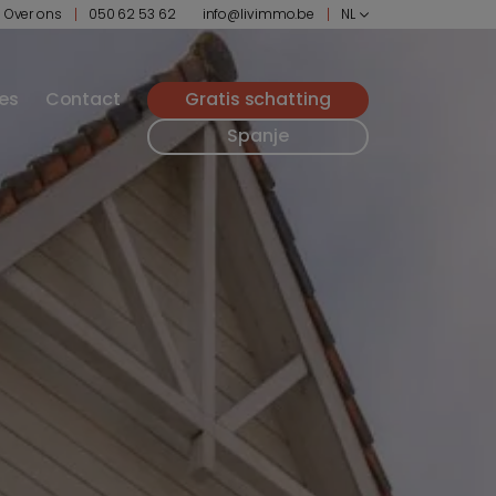
Over ons
050 62 53 62
info@livimmo.be
NL
ies
Contact
Gratis schatting
Spanje