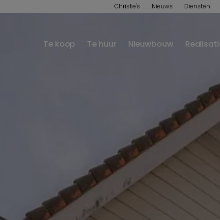
Christie's
Nieuws
Diensten
Te koop
Te huur
Nieuwbouw
Realisat