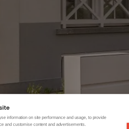
site
yse information on site performance and usage, to provide
nce and customise content and advertisements.