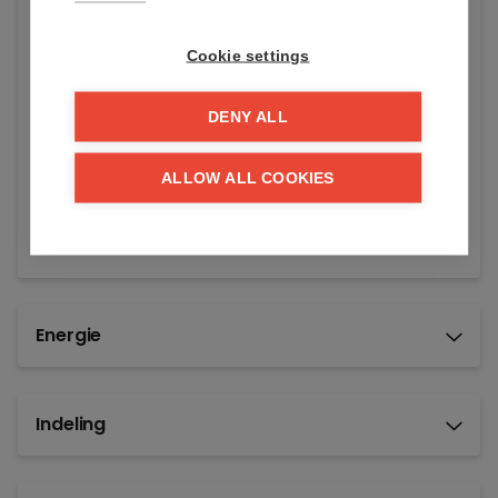
Algemene staat:
Instapklaar
Cookie settings
Vraagprijs:
€ 770.000
DENY ALL
Beschikbaar vanaf:
Bij akte
ALLOW ALL COOKIES
Referentie:
Natantk
Energie
Indeling