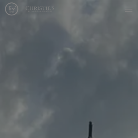
Menu overslaan en naar de inhoud gaan