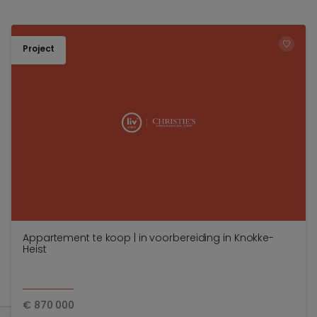
Project
TOEV
Appartement te koop | in voorbereiding in Knokke-
Heist
€
870 000