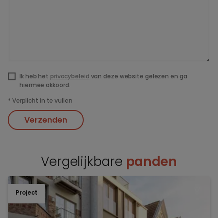
Ik heb het
privacybeleid
van deze website gelezen en ga
hiermee akkoord.
*
Verplicht in te vullen
Verzenden
Vergelijkbare
panden
Project
TOEV