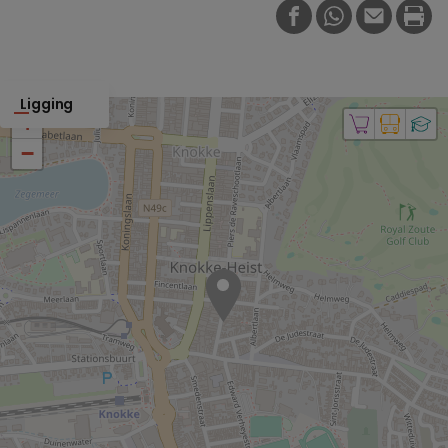
FACEBOOK
WHATSAPP
E-MAIL
PRI
Ligging
+
−