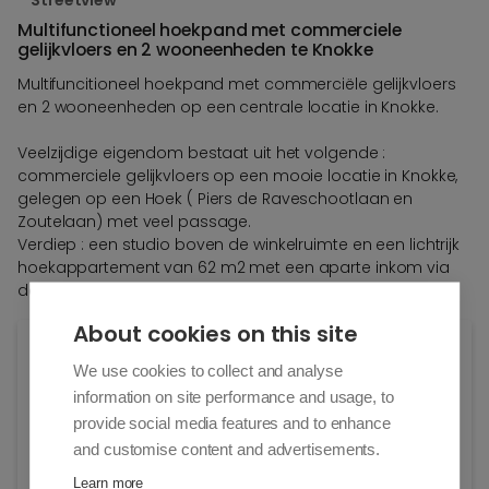
Streetview
Multifunctioneel hoekpand met commerciele
gelijkvloers en 2 wooneenheden te Knokke
Multifuncitioneel hoekpand met commerciële gelijkvloers
en 2 wooneenheden op een centrale locatie in Knokke.
Veelzijdige eigendom bestaat uit het volgende :
commerciele gelijkvloers op een mooie locatie in Knokke,
gelegen op een Hoek ( Piers de Raveschootlaan en
Zoutelaan) met veel passage.
Verdiep : een studio boven de winkelruimte en een lichtrijk
hoekappartement van 62 m2 met een aparte inkom via
de Zoutelaan.
About cookies on this site
Algemene info
We use cookies to collect and analyse
information on site performance and usage, to
Adres:
provide social media features and to enhance
Piers de Raveschootlaan 20
and customise content and advertisements.
Knokke-Heist
Learn more