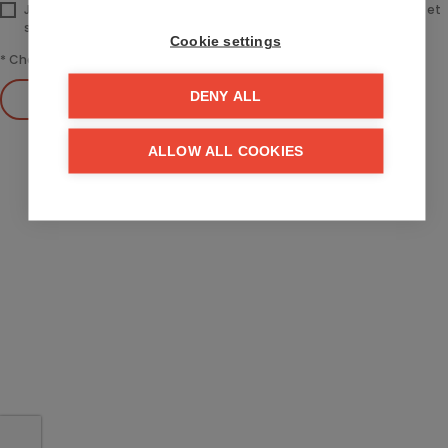
J’ai pris connaissance de la
politique de confidentialité
sur ce site et
suis d’accord.
Cookie settings
*
Champ requis
Envoyer
DENY ALL
ALLOW ALL COOKIES