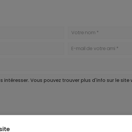
Votre nom *
E-mail de votre ami *
suis d’accord.
site