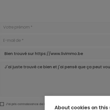
Votre prénom *
E-mail de *
Sujet *
Votre message *
J’ai pris connaissance de la
politique de confidentialité
sur ce site et 
About cookies on this 