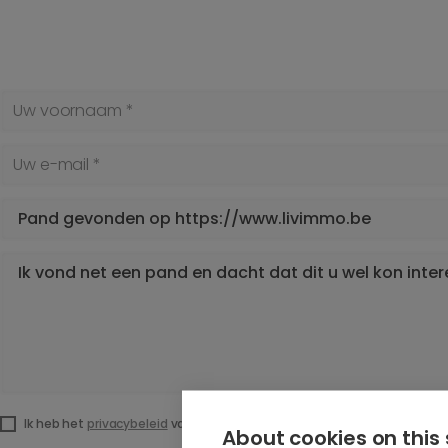
Uw voornaam *
Uw e-mail *
Onderwerp *
Uw bericht *
Ik heb het
privacybeleid
van deze website gelezen en ga hiermee akk
About cookies on this 