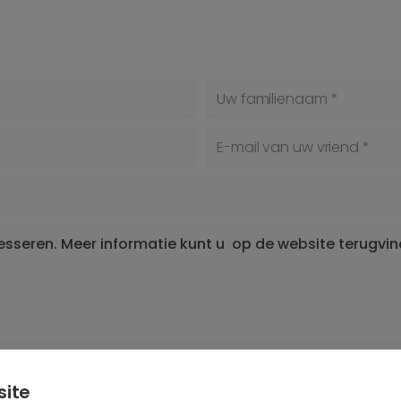
Uw familienaam *
E-mail van uw vriend *
oord.
site