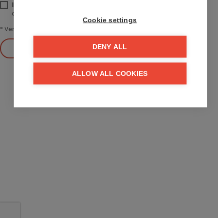
Ik heb het
privacybeleid
van deze website gelezen en ga hiermee
akkoord.
Cookie settings
*
Verplicht in te vullen
Verzenden
DENY ALL
ALLOW ALL COOKIES