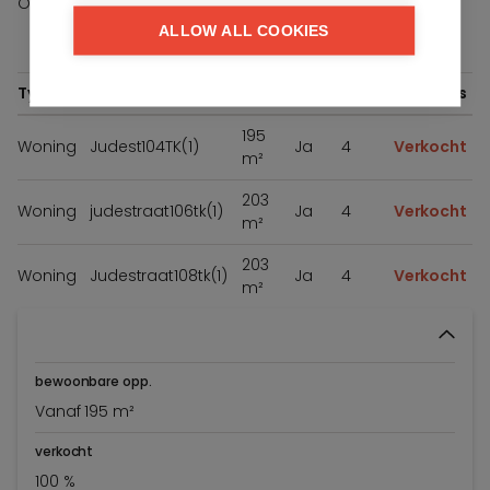
Opties
Garage
ALLOW ALL COOKIES
Type
Ref.
Opp.
Tuin
Slpk.
Prijs
195
Woning
Judest104TK(1)
Ja
4
Verkocht
m²
203
Woning
judestraat106tk(1)
Ja
4
Verkocht
m²
203
Woning
Judestraat108tk(1)
Ja
4
Verkocht
m²
bewoonbare opp.
Vanaf 195 m²
verkocht
100 %