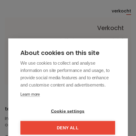
verkocht
Verkocht
Schrijf u in op onze nieuwsbrief.
Vul uw voorkeuren in en u bent als eerste op de
About cookies on this site
hoogte van nieuwe panden.
We use cookies to collect and analyse
information on site performance and usage, to
Schrijf u in
provide social media features and to enhance
and customise content and advertisements.
Learn more
te koop in Knokke-Heist
Cookie settings
Indien u meer informatie wenst over dit pand, contacteer
ons.
DENY ALL