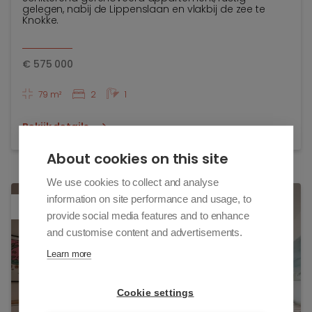
gelegen, nabij de Lippenslaan en vlakbij de zee te
Knokke.
€
575 000
79 m²
2
1
Bekijk details
About cookies on this site
We use cookies to collect and analyse
information on site performance and usage, to
nieuw
TOEV
provide social media features and to enhance
and customise content and advertisements.
Learn more
Cookie settings