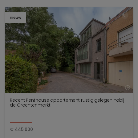
nieuw
TOEV
Recent Penthouse appartement rustig gelegen nabij
de Groentenmarkt
€
445 000