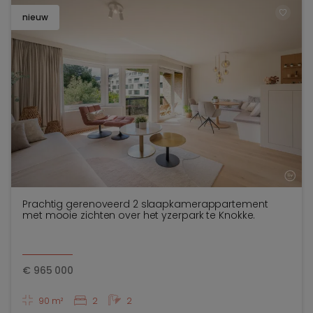
nieuw
TOEV
Prachtig gerenoveerd 2 slaapkamerappartement
met mooie zichten over het yzerpark te Knokke.
€
965 000
90 m²
2
2