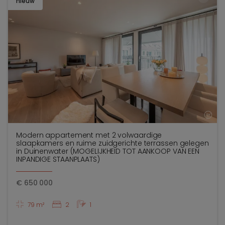
nieuw
TOEV
Modern appartement met 2 volwaardige
slaapkamers en ruime zuidgerichte terrassen gelegen
in Duinenwater (MOGELIJKHEID TOT AANKOOP VAN EEN
INPANDIGE STAANPLAATS)
€
650 000
79 m²
2
1