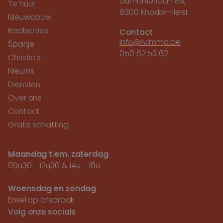
Dumortierlaan 89,
Te huur
8300 Knokke-Heist
Nieuwbouw
Realisaties
Contact
info@livimmo.be
Spanje
050 62 53 62
Christie's
Nieuws
Diensten
Over ons
Contact
Gratis schatting
Maandag t.em. zaterdag
09u30 - 12u30 & 14u - 18u
Woensdag en zondag
Enkel op afspraak
Volg onze socials