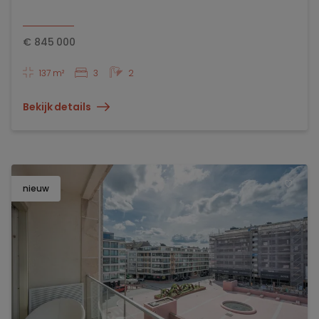
€
845 000
137 m²
3
2
Bekijk details
nieuw
TOEV