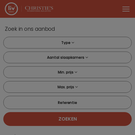
Menu overslaan en naar de inhoud gaan
Zoek in ons aanbod
Type
Aantal slaapkamers
Min. prijs
Max. prijs
Referentie
ZOEKEN