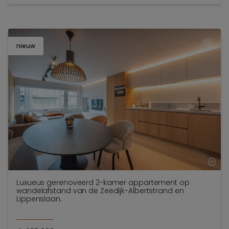
nieuw
TOEV
Luxueus gerenoveerd 2-kamer appartement op
wandelafstand van de Zeedijk-Albertstrand en
Lippenslaan.