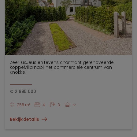
Zeer luxueus en tevens charmant gerenoveerde
koppelvilla nabij het commerciële centrum van
Knokke.
€
2 895 000
258 m²
4
3
Bekijk details