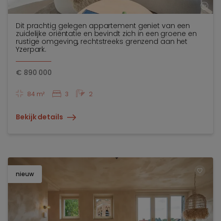
Dit prachtig gelegen appartement geniet van een
zuidelijke oriëntatie en bevindt zich in een groene en
rustige omgeving, rechtstreeks grenzend aan het
Yzerpark.
€
890 000
84 m²
3
2
Bekijk details
nieuw
TOEV