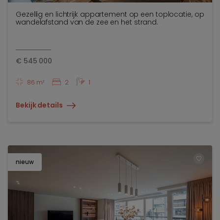
Gezellig en lichtrijk appartement op een toplocatie, op
wandelafstand van de zee en het strand.
€
545 000
86 m²
2
1
Bekijk details
nieuw
TOEV