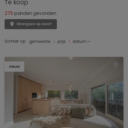
Te koop
275
panden gevonden
Weergave op kaart
Sorteer op
gemeente
prijs
datum
nieuw
TOEV