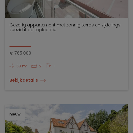
Gezellig appartement met zonnig terras en zijdelings
zeezicht op toplocatie
€
765 000
68 m²
2
1
Bekijk details
nieuw
TOEV