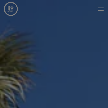
Menu overslaan en naar de inhoud gaan