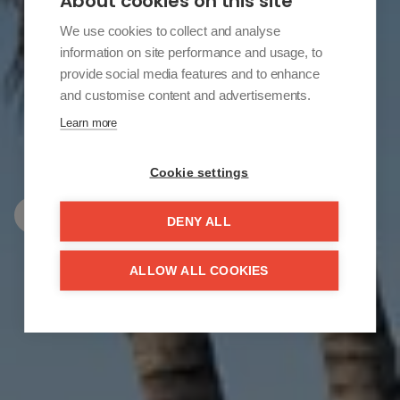
About cookies on this site
We use cookies to collect and analyse
information on site performance and usage, to
ONTDEK UW
provide social media features and to enhance
and customise content and advertisements.
STUK PARADIJS
Learn more
ONDER DE ZON
Cookie settings
PROJECTEN
PANDEN
DENY ALL
ALLOW ALL COOKIES