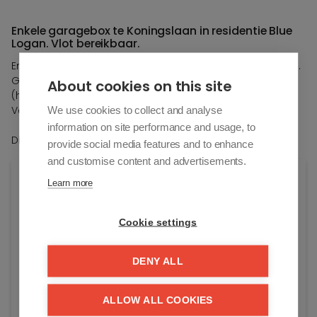
Enkele garagebox te Koningslaan in residentie Blue
Logan. Vlot bereikbaar.
Enkele garagebox te Koningslaan in residentie Blue Logan.
Gelegen op niveau -1. Toegankelijk voor een 4x4.
About cookies on this site
(handmatige poort)
Verlichting aanwezig
We use cookies to collect and analyse
information on site performance and usage, to
Direct beschikbaar.
provide social media features and to enhance
and customise content and advertisements.
Algemene info
Learn more
Adres:
Cookie settings
Koningslaan 106/BOX6
Knokke-Heist
DENY ALL
Prijs:
Verhuurd
ALLOW ALL COOKIES
Bouwjaar: