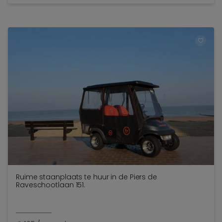
TOEV
Ruime staanplaats te huur in de Piers de
Raveschootlaan 151.