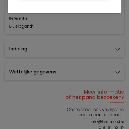
0
Referentie:
Blueloganth
Indeling
Wettelijke gegevens
Meer informatie
of het pand bezoeken?
Contacteer ons vrijblijvend
voor meer informatie.
info@livimmo.be
050 62 53 62