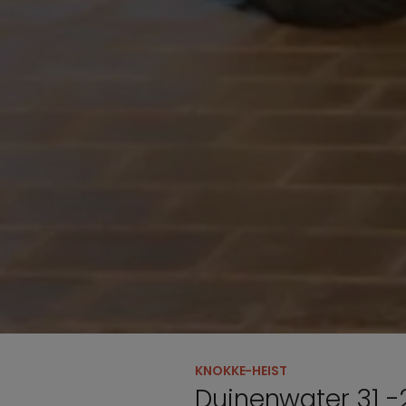
KNOKKE-HEIST
Duinenwater 31 -