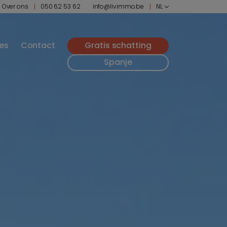
Over ons
050 62 53 62
info@livimmo.be
NL
ies
Contact
Gratis schatting
Spanje