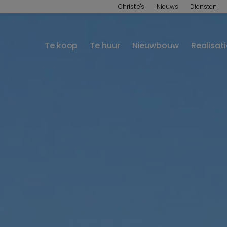
Christie's
Nieuws
Diensten
Te koop
Te huur
Nieuwbouw
Realisat