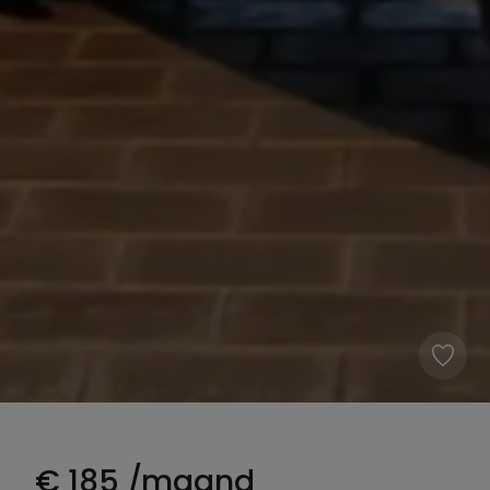
€
185
/maand