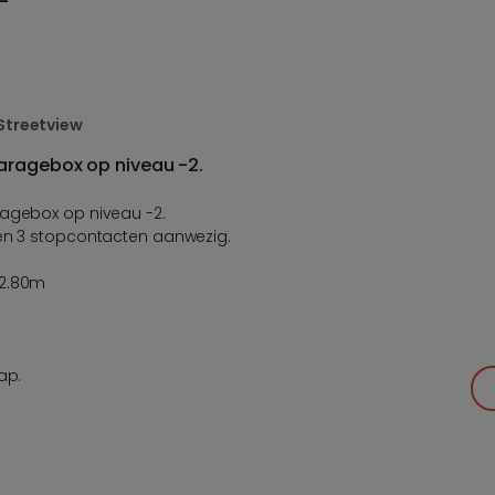
Streetview
aragebox op niveau -2.
ragebox op niveau -2.
 en 3 stopcontacten aanwezig.
B2.80m
ap.