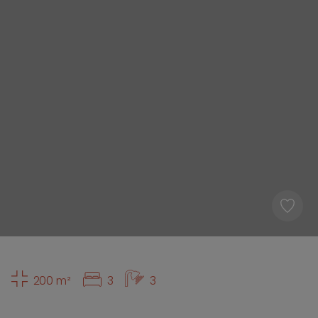
200 m²
3
3