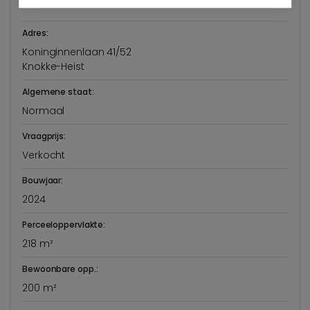
Algemene info
Adres:
Koninginnenlaan 41/52
Knokke-Heist
Algemene staat:
Normaal
Vraagprijs:
Verkocht
Bouwjaar:
2024
Perceeloppervlakte:
218 m²
Bewoonbare opp.:
200 m²