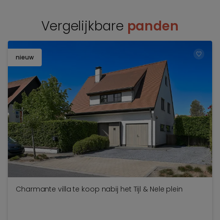
Vergelijkbare
panden
nieuw
TOEV
Charmante villa te koop nabij het Tijl & Nele plein