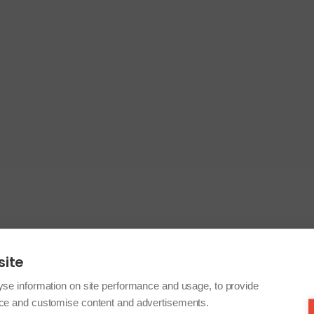
site
yse information on site performance and usage, to provide
nce and customise content and advertisements.