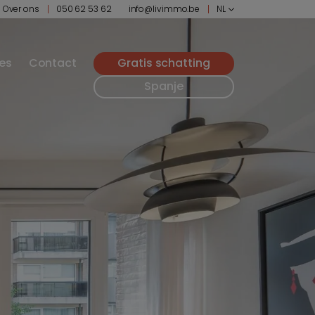
Over ons
050 62 53 62
info@livimmo.be
NL
ies
Contact
Gratis schatting
Spanje