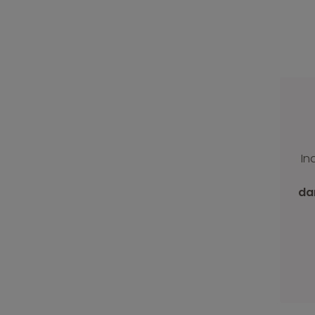
In
da