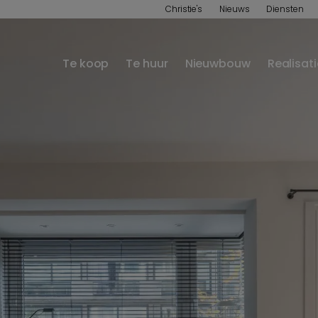
Christie's
Nieuws
Diensten
Te koop
Te huur
Nieuwbouw
Realisat