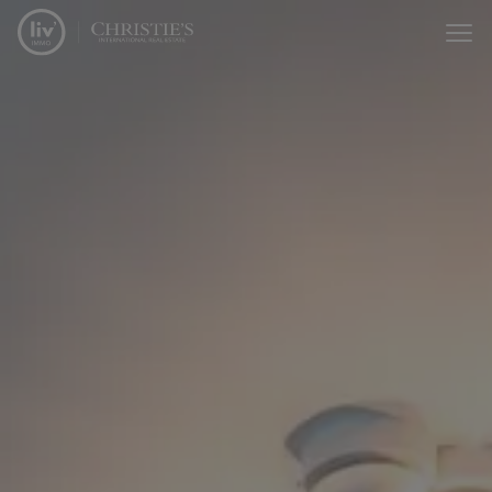
Menu overslaan en naar de inhoud gaan