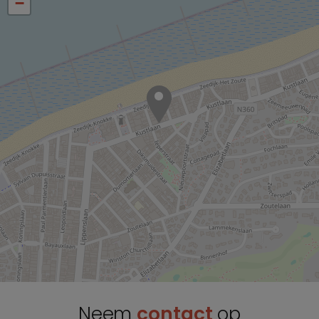
−
Neem
contact
op