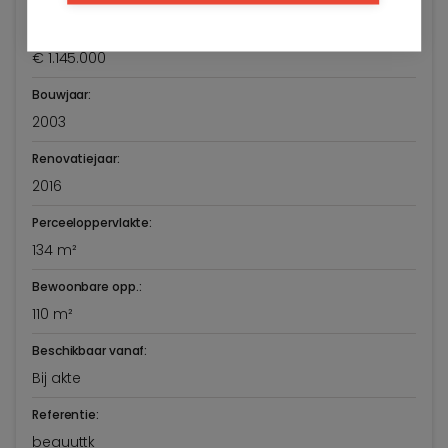
Vraagprijs:
€ 1.145.000
Bouwjaar:
2003
Renovatiejaar:
2016
Perceeloppervlakte:
134 m²
Bewoonbare opp.:
110 m²
Beschikbaar vanaf:
Bij akte
Referentie:
beauuttk