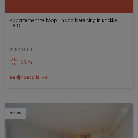
Appartement te koop | in voorbereiding in Knokke-
Heist
€
870 000
103 m²
Bekijk details
nieuw
TOEV