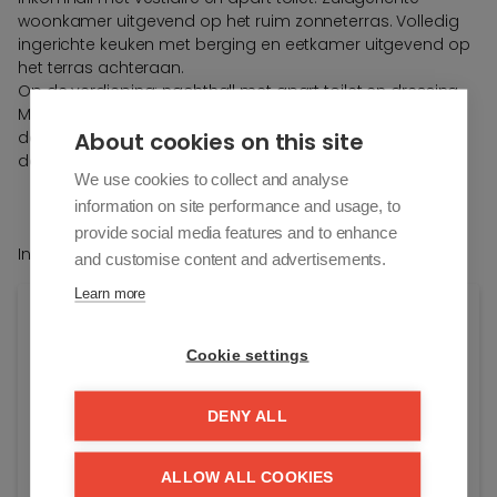
woonkamer uitgevend op het ruim zonneterras. Volledig
ingerichte keuken met berging en eetkamer uitgevend op
het terras achteraan.
Op de verdieping: nachthall met apart toilet en dressing.
Masterslaapkamer uitgevend op een zonneterras met
About cookies on this site
douchekamer. Tweede slaapkamer en suite
douchekamer.
We use cookies to collect and analyse
information on site performance and usage, to
provide social media features and to enhance
Individuele kelder in het gebouw.
and customise content and advertisements.
Learn more
Algemene info
Cookie settings
Adres:
Kustlaan 27/5
DENY ALL
Knokke-Heist
Algemene staat:
ALLOW ALL COOKIES
Luxe-afwerking