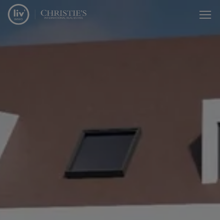
Menu overslaan en naar de inhoud gaan