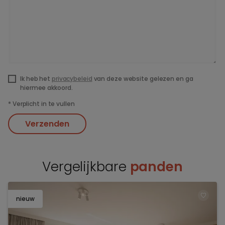
Ik heb het
privacybeleid
van deze website gelezen en ga
hiermee akkoord.
*
Verplicht in te vullen
Verzenden
Vergelijkbare
panden
nieuw
TOEV