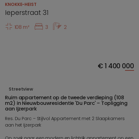
KNOKKE-HEIST
Ieperstraat 31
108 m²
3
2
€
1 400 000
Streetview
Ruim appartement op de tweede verdieping (108
m2) in Nieuwbouwresidentie 'Du Parc' – Topligging
aan Ijzerpark
Res. Du Parc – Stijlvol Appartement met 2 Slaapkamers
aan het Ijzerpark
Op zoek naar een modern en lichtrijk appartement op een