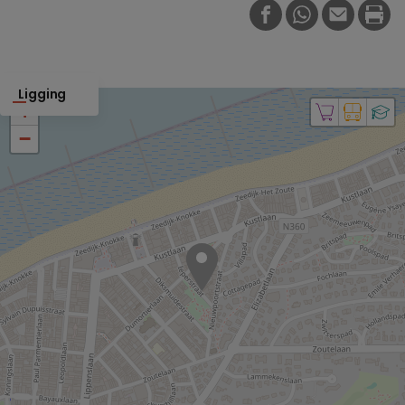
FACEBOOK
WHATSAPP
E-MAIL
PRI
Ligging
+
−