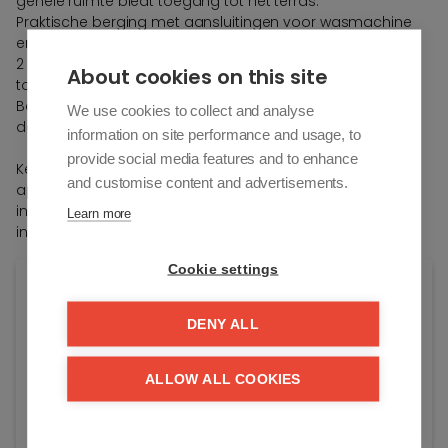
gehele ruimte biedt toegang tot het terras.
Praktische berging met aansluitingen voor wasmachine
en droogkast.
2 volwaardige slaapkamers die beiden toegang hebben
About cookies on this site
tot het terras achteraan.
Badkamer met douche, lavabo en toilet. Aparte
We use cookies to collect and analyse
douchekamer.
information on site performance and usage, to
provide social media features and to enhance
Kelderberging en fietsenberging aanwezig. Het
and customise content and advertisements.
appartement is te koop onder het BTW-stelsel, eerste
ingebruikname. Mogelijkheid tot aankoop van een
Learn more
inpandige autostaanplaats.
Cookie settings
Algemene info
DENY ALL
Adres:
Paul Parmentierlaan 57/32
Knokke-Heist
ALLOW ALL COOKIES
Residentie:
Miro