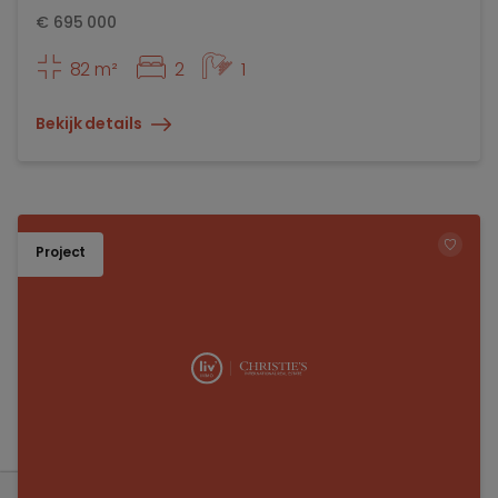
€
695 000
82 m²
2
1
Bekijk details
Project
TOEV