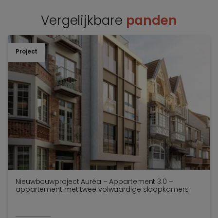
Vergelijkbare
panden
Project
TOEV
Nieuwbouwproject Auréa – Appartement 3.0 –
appartement met twee volwaardige slaapkamers