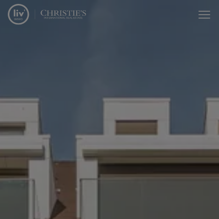
Menu overslaan en naar de inhoud gaan