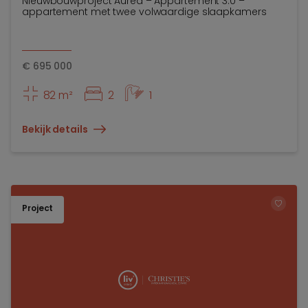
Nieuwbouwproject Auréa – Appartement 3.0 –
appartement met twee volwaardige slaapkamers
€
695 000
82 m²
2
1
Bekijk details
Project
TOEV