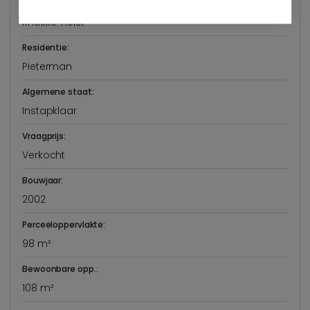
Dumortierlaan 44--46/12
Knokke-Heist
Residentie:
Pieterman
Algemene staat:
Instapklaar
Vraagprijs:
Verkocht
Bouwjaar:
2002
Perceeloppervlakte:
98 m²
Bewoonbare opp.:
108 m²