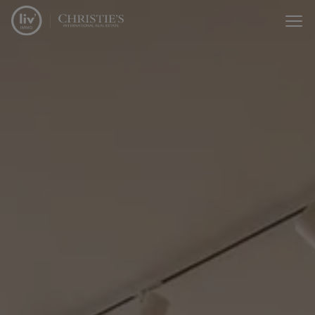
Menu overslaan en naar de inhoud gaan