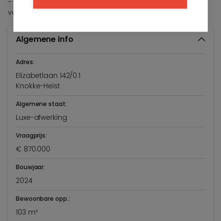
- Mogelijkheid tot aankoop aan 6% btw (onder
voorwaarden)
Algemene info
Adres:
Elizabetlaan 142/0.1
Knokke-Heist
Algemene staat:
Luxe-afwerking
Vraagprijs:
€ 870.000
Bouwjaar:
2024
Bewoonbare opp.:
103 m²