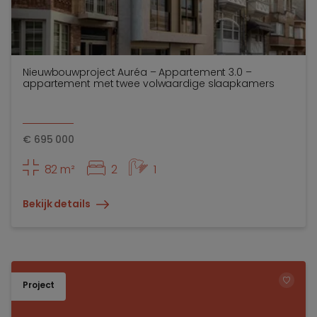
Nieuwbouwproject Auréa – Appartement 3.0 –
appartement met twee volwaardige slaapkamers
€
695 000
82 m²
2
1
Bekijk details
Project
TOEV