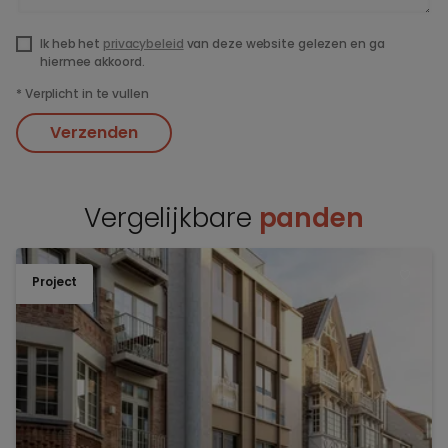
Ik heb het
privacybeleid
van deze website gelezen en ga
hiermee akkoord.
*
Verplicht in te vullen
Verzenden
Vergelijkbare
panden
Project
TOEV