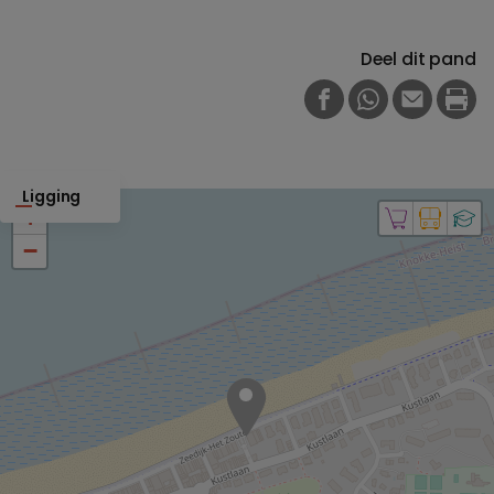
Deel dit pand
FACEBOOK
WHATSAPP
E-MAIL
PRI
Ligging
+
−