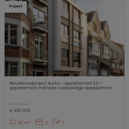
Project
TOEV
Nieuwbouwproject Auréa – Appartement 3.0 –
appartement met twee volwaardige slaapkamers
€
695 000
82 m²
2
1