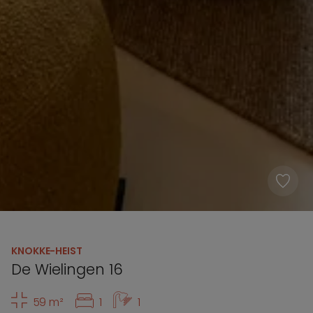
KNOKKE-HEIST
De Wielingen 16
59 m²
1
1