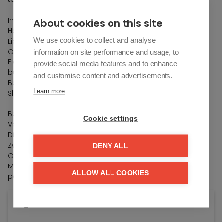
Indeling:
About cookies on this site
Hal met gastentoilet
We use cookies to collect and analyse
Lichte en ruime leefruimte die uitkomt op een zonneterras
Open keuken, volledig uitgerust met moderne toestellen
information on site performance and usage, to
Flexibele slaaphoek die ook dienst kan doen als
provide social media features and to enhance
bureauruimte of extra lounge
and customise content and advertisements.
Badkamer met instapdouche
Learn more
Slaapkamer met ingebouwde kasten
Belangrijkste troeven:
Cookie settings
Volledig instapklaar
Direct toegang tot de bekende Wandeldijk richting het
Zwin
DENY ALL
Op ± 50 m van winkels, restaurants en minigolffaciliteiten
Mogelijkheid tot aankoop van een ondergrondse
ALLOW ALL COOKIES
parkeerplaats
Algemene info