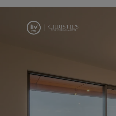
Menu overslaan en naar de inhoud gaan