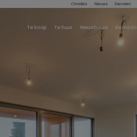
Christie's
Nieuws
Diensten
Te koop
Te huur
Nieuwbouw
Realisat