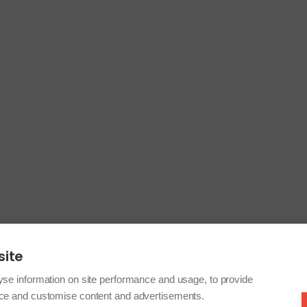
site
yse information on site performance and usage, to provide
nce and customise content and advertisements.