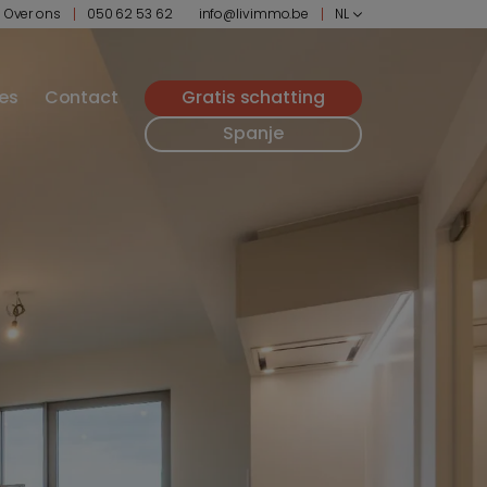
Over ons
050 62 53 62
info@livimmo.be
NL
ies
Contact
Gratis schatting
Spanje