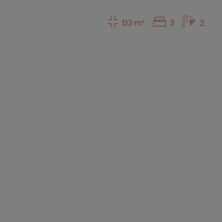
133 m²
3
2