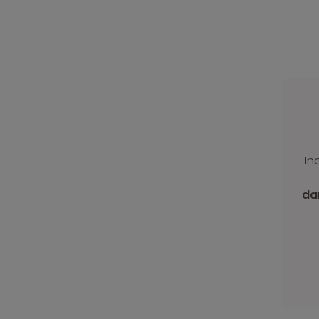
In
da