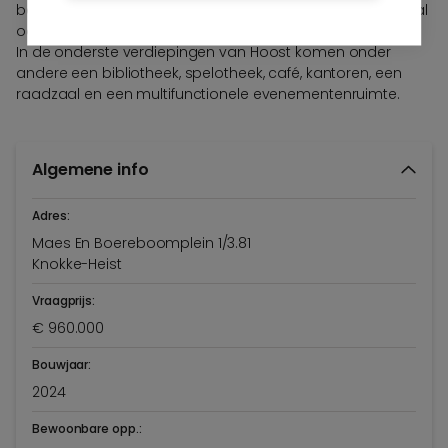
beleving en een instant vakantiegevoel, maar geeft vooral
ook kleur aan Knokke-Heist.
In de onderste verdiepingen van Hoost komen onder
andere een bibliotheek, spelotheek, café, kantoren, een
raadzaal en een multifunctionele evenementenruimte.
Algemene info
Adres:
Maes En Boereboomplein 1/3.81
Knokke-Heist
Vraagprijs:
€ 960.000
Bouwjaar:
2024
Bewoonbare opp.: