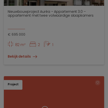
Nieuwbouwproject Auréa – Appartement 3.0 –
appartement met twee volwaardige slaapkamers
€
695 000
82 m²
2
1
Bekijk details
Project
TOEV