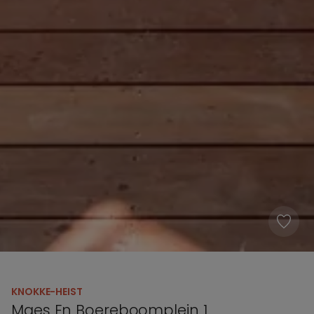
KNOKKE-HEIST
Maes En Boereboomplein 1