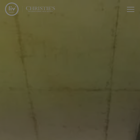
Menu overslaan en naar de inhoud gaan