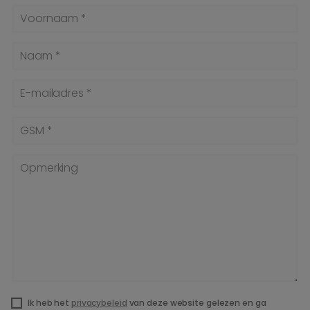
Voornaam *
Naam *
E-mailadres *
GSM *
Opmerking
Ik heb het
privacybeleid
van deze website gelezen en ga