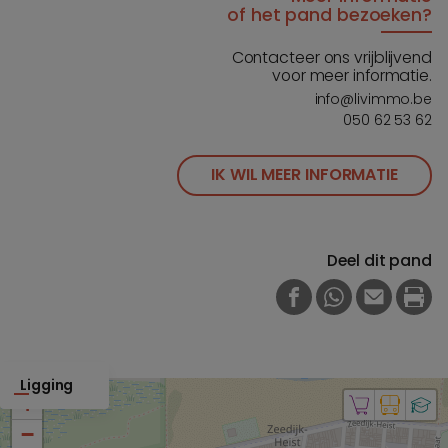
of het pand bezoeken?
Contacteer ons vrijblijvend
voor meer informatie.
info@livimmo.be
050 62 53 62
IK WIL MEER INFORMATIE
Deel dit pand
FACEBOOK
WHATSAPP
E-MAIL
PRI
Ligging
+
−