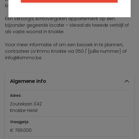
bijkomend worden aangekocht.
Een verzorgd, lichtovergoten appartement op een
bijzonder gegeerde locatie – ideaal als tweede verblijf of
als vaste woonst in Knokke.
Voor meer informatie of om een bezoek in te plannen,
contacteer Liv’immo Knokke via 050 / [jullie nummer] of
info@livimmo.be
.
Algemene info
Adres:
Zoutelaan 1/42
Knokke-Heist
Vraagprijs:
€ 799.000