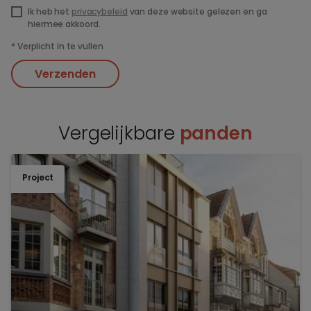
Ik heb het
privacybeleid
van deze website gelezen en ga
hiermee akkoord.
*
Verplicht in te vullen
Verzenden
Vergelijkbare
panden
Project
TOEV