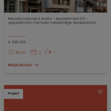
Nieuwbouwproject Auréa – Appartement 3.0 –
appartement met twee volwaardige slaapkamers
€
695 000
82 m²
2
1
Bekijk details
Project
TOEV