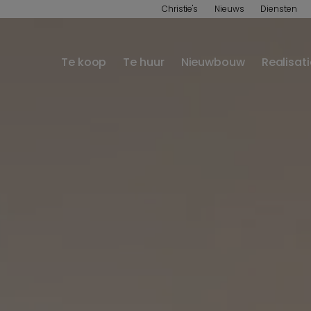
Christie's
Nieuws
Diensten
Te koop
Te huur
Nieuwbouw
Realisat