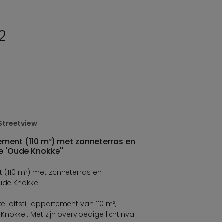
2
Streetview
artement (110 m²) met zonneterras en
e 'Oude Knokke''
ent (110 m²) met zonneterras en
Oude Knokke'
ke loftstijl appartement van 110 m²,
okke'. Met zijn overvloedige lichtinval