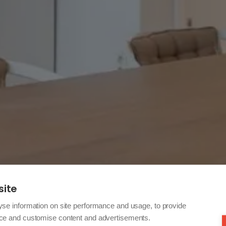
site
yse information on site performance and usage, to provide
nce and customise content and advertisements.