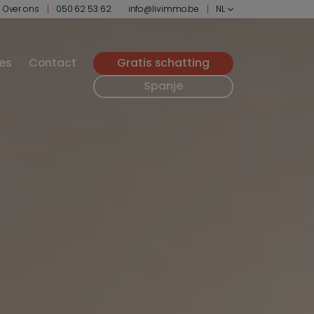
Over ons
050 62 53 62
info@livimmo.be
NL
ies
Contact
Gratis schatting
Spanje