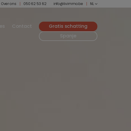
Over ons
050 62 53 62
info@livimmo.be
NL
ies
Contact
Gratis schatting
Spanje