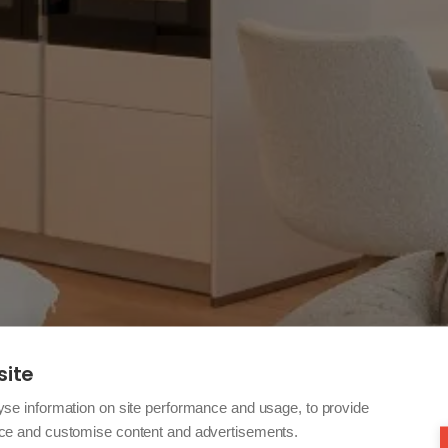
site
yse information on site performance and usage, to provide
nce and customise content and advertisements.