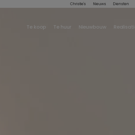
Christie's
Nieuws
Diensten
Te koop
Te huur
Nieuwbouw
Realisat