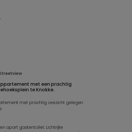
7
Streetview
appartement met een prachtig
riehoeksplein te Knokke.
rtement met prachtig zeezicht gelegen
e.
n apart gastentoilet. Lichtrijke