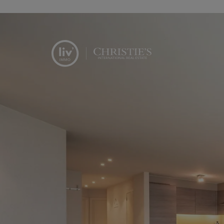
Menu overslaan en naar de inhoud gaan