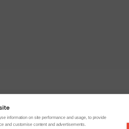
site
yse information on site performance and usage, to provide
nce and customise content and advertisements.