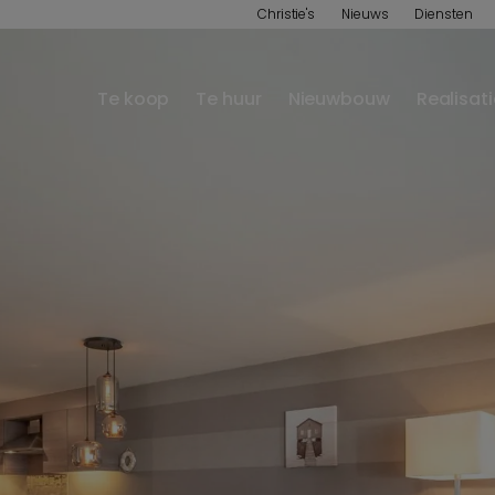
Christie's
Nieuws
Diensten
Te koop
Te huur
Nieuwbouw
Realisat