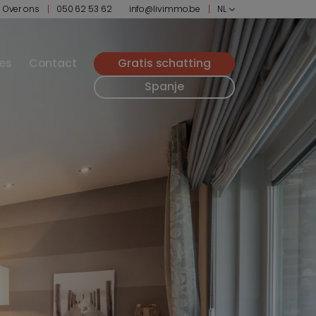
Over ons
050 62 53 62
info@livimmo.be
NL
ies
Contact
Gratis schatting
Spanje