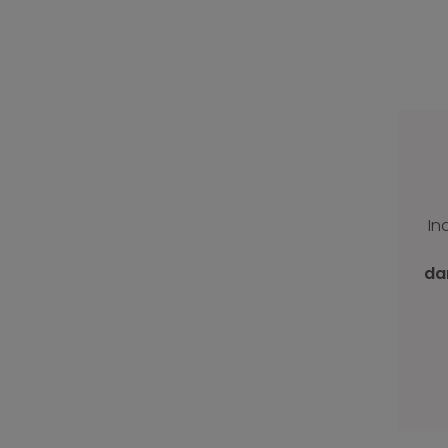
In
da