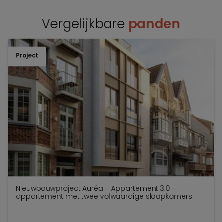
Vergelijkbare
panden
Project
TOEV
Nieuwbouwproject Auréa – Appartement 3.0 –
appartement met twee volwaardige slaapkamers