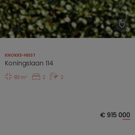
KNOKKE-HEIST
Koningslaan 114
83 m²
2
2
€
915 000