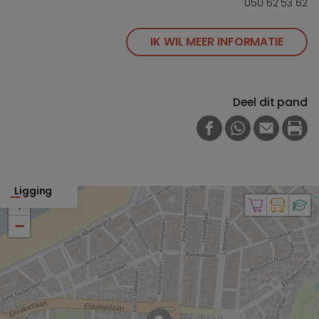
050 62 53 62
IK WIL MEER INFORMATIE
Deel dit pand
FACEBOOK
WHATSAPP
E-MAIL
PRI
Ligging
+
−