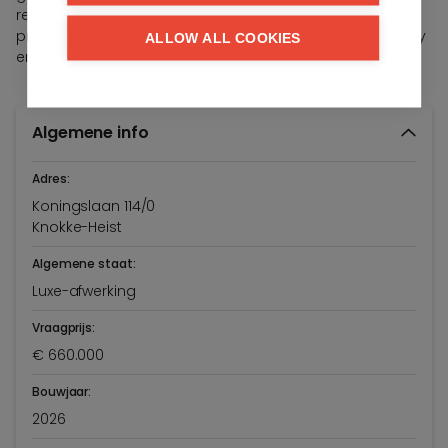
rechtstreeks aan op een ruim terras, met daarachter een
prachtige tuin — een echte meerwaarde voor rust, privacy
ALLOW ALL COOKIES
en duurzaamheid.
Algemene info
Adres:
Koningslaan 114/0
Knokke-Heist
Algemene staat:
Luxe-afwerking
Vraagprijs:
€ 660.000
Bouwjaar:
2026