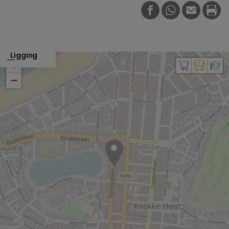
FACEBOOK
WHATSAPP
E-MAIL
PRI
Ligging
+
−