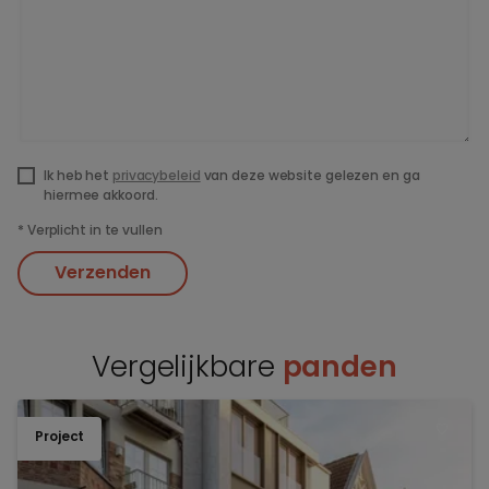
Ik heb het
privacybeleid
van deze website gelezen en ga
hiermee akkoord.
*
Verplicht in te vullen
Verzenden
Vergelijkbare
panden
Project
TOEV