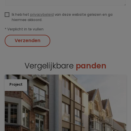
Ik heb het
privacybeleid
van deze website gelezen en ga
hiermee akkoord.
*
Verplicht in te vullen
Verzenden
Vergelijkbare
panden
Project
TOEV