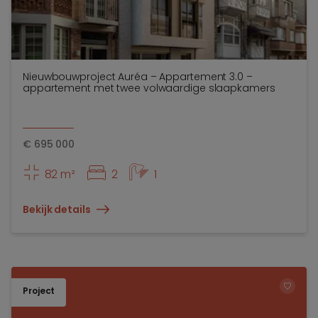
Nieuwbouwproject Auréa – Appartement 3.0 –
appartement met twee volwaardige slaapkamers
€
695 000
82 m²
2
1
Bekijk details
Project
TOEV