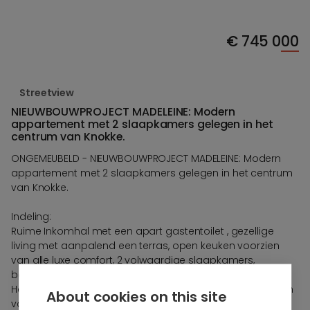
€
745 000
Streetview
NIEUWBOUWPROJECT MADELEINE: Modern
appartement met 2 slaapkamers gelegen in het
centrum van Knokke.
ONGEMEUBELD - NIEUWBOUWPROJECT MADELEINE: Modern
appartement met 2 slaapkamers gelegen in het centrum
van Knokke.
Indeling:
Ruime Inkomhal met een apart gastentoilet , gezellige
living met aanpalend een terras, open keuken voorzien
van alle luxe comfort, 2 volwaardige slaapkamers,
badkamer met douche en lavabo.
Het appartement werd reeds in zijn geheel geschilderd en
About cookies on this site
voorzien van verlichting.