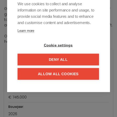
We use cookies to collect and analyse
Gemeenschappelijke fietsenberging in het gebouw, super
information on site performance and usage, to
gemakkelijk toegankelijk op het gelijkvloers. Mogelijkheid
provide social media features and to enhance
tot aankoop van: (1)Privatieve kelderberging - (2) Ruime
and customise content and advertisements.
autostaanplaats te koop op -1 toegankelijk via een autolift.
Learn more
Onmiddellijk beschikbaar.
herverkoop onder btw-stelsel - EPC in aanvraag.
Cookie settings
Algemene info
DENY ALL
Adres:
ALLOW ALL COOKIES
Piers de Raveschootlaan 44/21
Knokke-Heist
Vraagprijs:
€ 745.000
Bouwjaar:
2026