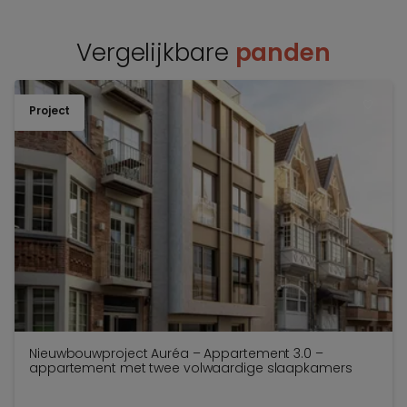
Vergelijkbare
panden
Project
TOEV
Nieuwbouwproject Auréa – Appartement 3.0 –
appartement met twee volwaardige slaapkamers