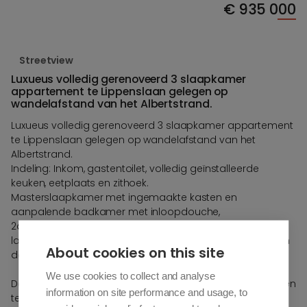
€
935 000
Streetview
Luxueus volledig gerenoveerd 3 slaapkamer
appartement te Lippenslaan gelegen op
wandelafstand van het Albertstrand.
Luxueus volledig gerenoveerd 3 slaapkamer appartement
te Lippenslaan gelegen op wandelafstand van het
Albertstrand.
Indeling: Inkom, gastentoilet, volledig geïnstalleerde
keuken, eetplaats en zithoek.
Masterslaapkamer met ingemaakte kasten en
aanpalende badkamer met inloopdouche,
2de slaapkamer ook met ingemaakte kasten, enkele
lavabo en douche. Derde slaapkamer met eveneens een
About cookies on this site
douchehoek.
We use cookies to collect and analyse
De 1ste en de 2de slaapkamer geven achteraan uit op een
information on site performance and usage, to
terras.