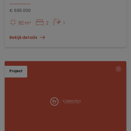
€
695 000
82 m²
2
1
Bekijk details
Project
TOEV