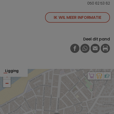
050 62 53 62
IK WIL MEER INFORMATIE
Deel dit pand
FACEBOOK
WHATSAPP
E-MAIL
PRI
Ligging
+
−