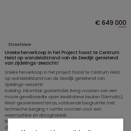
€
649 000
Streetview
Unieke herverkoop in het Project hoost te Centrum
Heist op wandelafstand van de Zeedijk genietend
van zijdelings-zeezicht!
Unieke herverkoop in het project hoost te Centrum Heist
op wandelafstand van de Zeedijk genietend van
zijdelings-zeezicht!
Indeling: inkomhal, gastentoilet, living voorzien van een
mooie gevelbreedte open kwalitatieve keuken (Siematic),
West-georienteerd terras, voldoende bergruimte met
technische berging + ruimte voorzien voor een
wasmachine en droogtoestel.
Nachthall, Masterbedroom met aansluitende
douchekamer, 2de en 3de slaapkamer met aansluitende