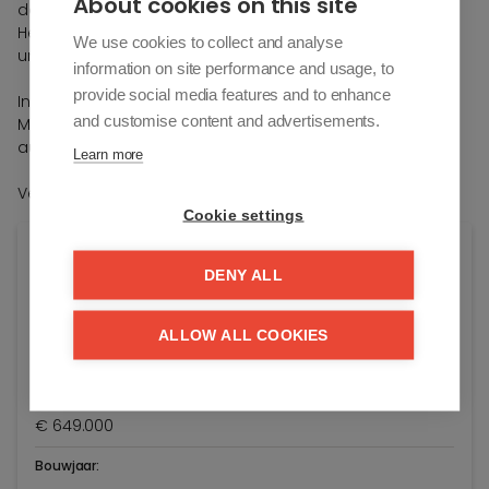
About cookies on this site
douchehoek.
Het appartement geniet een topafwerking voorzienen
We use cookies to collect and analyse
unieke verzichten & toparchitectuur.
information on site performance and usage, to
provide social media features and to enhance
Incl. Gemeenschappelijke fietsenberging in het gebouw.
and customise content and advertisements.
Mogelijkheid tot aankoop van een inpandige
autostaanplaats en ofwel garagebox.
Learn more
Verkoop onder BTW-Stelsel.
Cookie settings
Algemene info
DENY ALL
Adres:
Maes En Boereboomplein 3/62
ALLOW ALL COOKIES
Knokke-Heist
Vraagprijs:
€ 649.000
Bouwjaar: