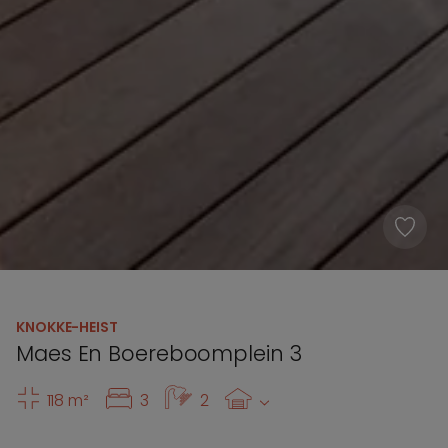
KNOKKE-HEIST
Maes En Boereboomplein 3
118 m²
3
2