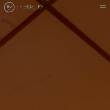
Menu overslaan en naar de inhoud gaan