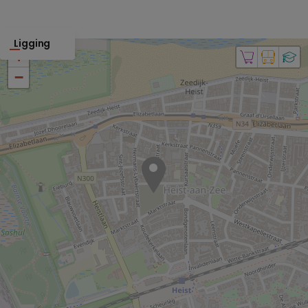
Ligging
+
−