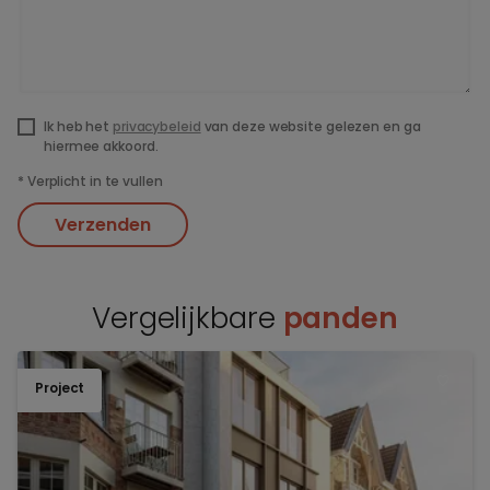
Ik heb het
privacybeleid
van deze website gelezen en ga
hiermee akkoord.
*
Verplicht in te vullen
Verzenden
Vergelijkbare
panden
Project
TOEV