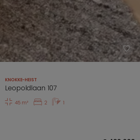
KNOKKE-HEIST
Leopoldlaan 107
45 m²
2
1