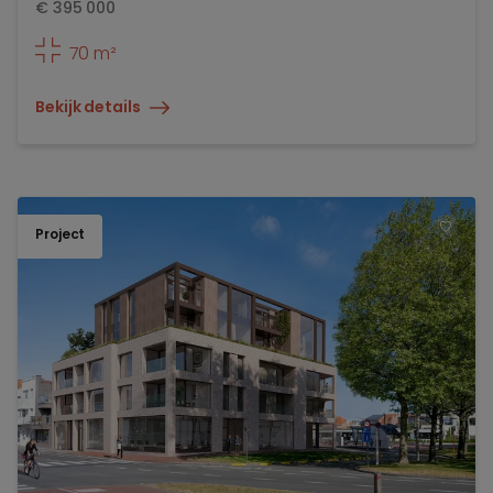
€
395 000
70 m²
Bekijk details
Project
TOEV