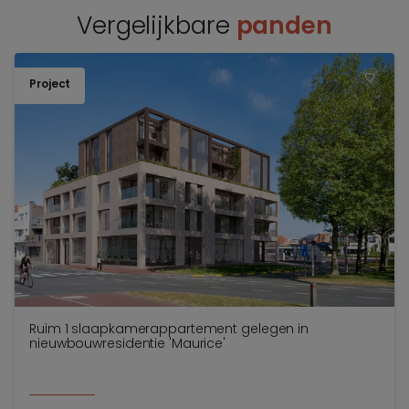
Vergelijkbare
panden
Project
TOEV
Ruim 1 slaapkamerappartement gelegen in
nieuwbouwresidentie 'Maurice'