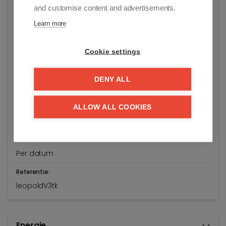
and customise content and advertisements.
Vraagprijs:
€ 439.000
Learn more
Bouwjaar:
Cookie settings
1967
Renovatiejaar:
DENY ALL
2026
Bewoonbare opp.:
ALLOW ALL COOKIES
45 m²
Beschikbaar vanaf:
Per datum
Referentie:
leopoldV3tk
Energie