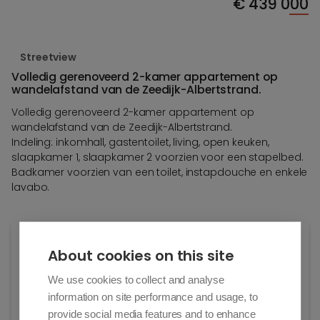
€
439 000
Streetview
Volledig gerenoveerd 2-kamer appartement op
wandelafstand van de Zeedijk-Albertstrand.
Volledig gerenoveerd 2-kamer appartement op
wandelafstand van de Zeedijk-Albertstrand.
Indeling: inkomhall, gastentoilet, living, open keuken,
slaapkamer 1, slaapkamer 2 voorzien voor een stapelbed.
Badkamer voorzien van een toilet, instapdouche en enkele
lavabo.
Algemene info
About cookies on this site
Adres:
We use cookies to collect and analyse
Leopoldlaan 107/22
information on site performance and usage, to
Knokke-Heist
provide social media features and to enhance