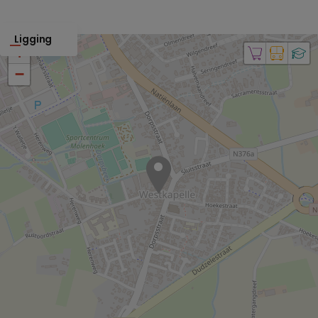
Ligging
+
−