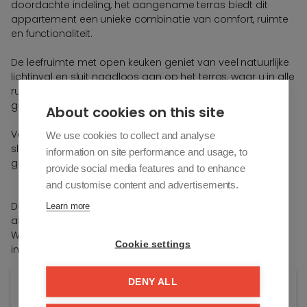
doordachte indeling, het aangename terras biedt dit
appartement een unieke combinatie van comfort, ruimte
en functionaliteit.
De leefruimte met open keuken geniet van veel natuurlijke
lichtinval en sluit naadloos aan op het terras, waar u in alle
rust kunt genieten van een zonnig moment of een
gezellige maaltijd in open lucht.
About cookies on this site
Verder beschikt het appartement over twee volwaardige
We use cookies to collect and analyse
slaapkamers, een stijlvolle douchekamer, een afzonderlijk
information on site performance and usage, to
gastentoilet en een praktische berging.
provide social media features and to enhance
and customise content and advertisements.
Dankzij de energiezuinige technieken, kwalitatieve
Learn more
afwerking en centrale ligging in het charmante
Westkapelle vormt dit appartement een ideale woon- of
Cookie settings
investeringsopportuniteit.
DENY ALL
Algemene info