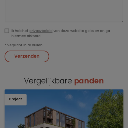
Ik heb het
privacybeleid
van deze website gelezen en ga
hiermee akkoord.
*
Verplicht in te vullen
Verzenden
Vergelijkbare
panden
Project
TOEV