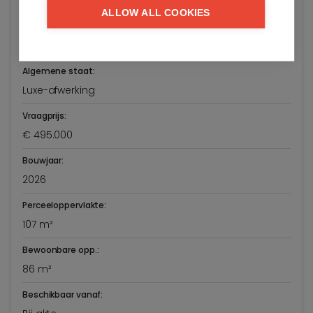
Adres:
ALLOW ALL COOKIES
Westkapellestraat 488/103
Knokke-Heist
Algemene staat:
Luxe-afwerking
Vraagprijs:
€ 495.000
Bouwjaar:
2026
Perceeloppervlakte:
107 m²
Bewoonbare opp.:
86 m²
Beschikbaar vanaf: