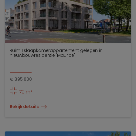
Ruim 1 slaapkamerappartement gelegen in
nieuwbouwresidentie 'Maurice'
€
395 000
70 m²
Bekijk details