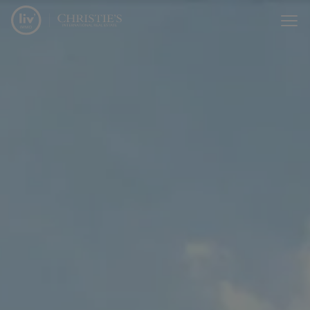
Menu overslaan en naar de inhoud gaan