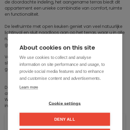
de doordachte indeling, het aangename terras biedt dit
appartement een unieke combinatie van comfort, ruimte
en functionaliteit.
De leefruimte met open keuken geniet van veel natuurlijke
lichtinval en sluit naadloos aan op het terras, waar u in alle
rust kunt genieten van een zonnig moment of een
gezellige maaltijd in open lucht.
About cookies on this site
Verder beschikt het appartement over twee volwaardige
We use cookies to collect and analyse
slaapkamers, een stijlvolle douchekamer, een afzonderlijk
information on site performance and usage, to
gastentoilet en een praktische berging.
provide social media features and to enhance
and customise content and advertisements.
Dankzij de energiezuinige technieken, kwalitatieve
Learn more
afwerking en centrale ligging in het charmante
Westkapelle vormt dit appartement een ideale woon- of
Cookie settings
investeringsopportuniteit.
DENY ALL
Algemene info