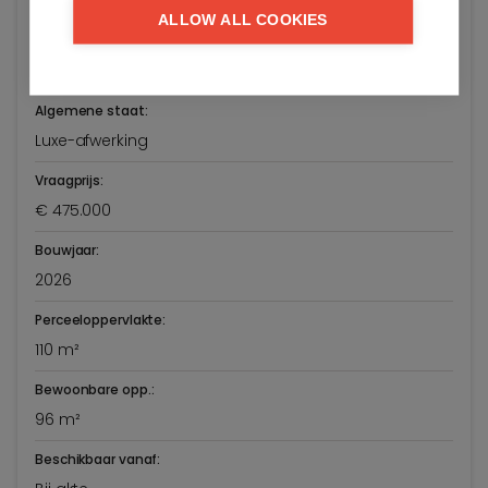
Adres:
ALLOW ALL COOKIES
Dorpstraat 92/002
Knokke-Heist
Algemene staat:
Luxe-afwerking
Vraagprijs:
€ 475.000
Bouwjaar:
2026
Perceeloppervlakte:
110 m²
Bewoonbare opp.:
96 m²
Beschikbaar vanaf: