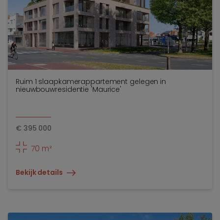
Ruim 1 slaapkamerappartement gelegen in
nieuwbouwresidentie 'Maurice'
€
395 000
70 m²
Bekijk details