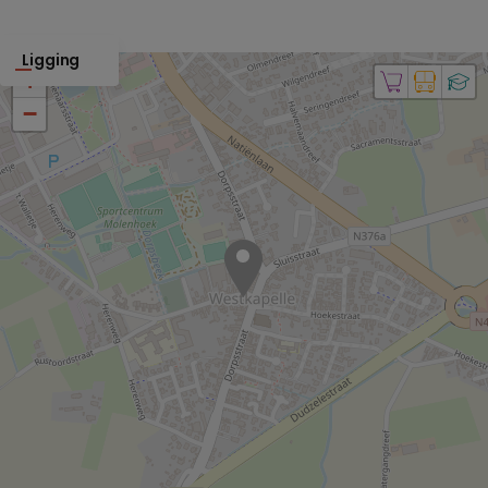
Ligging
+
−