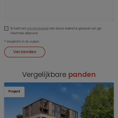
Ik heb het
privacybeleid
van deze website gelezen en ga
hiermee akkoord.
*
Verplicht in te vullen
Verzenden
Vergelijkbare
panden
Project
TOEV