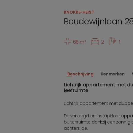
KNOKKE-HEIST
Boudewijnlaan 2
68 m²
2
1
Beschrijving
Kenmerken
Lichtrijk appartement met dub
leefruimte
Lichtrijk appartement met dubbele
Dit verzorgd en instapklaar appar
buitenruimte dankzij een zonnig 
achterzijde.