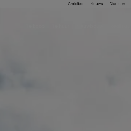
Christie's
Nieuws
Diensten
Te koop
Te huur
Nieuwbouw
Realisat