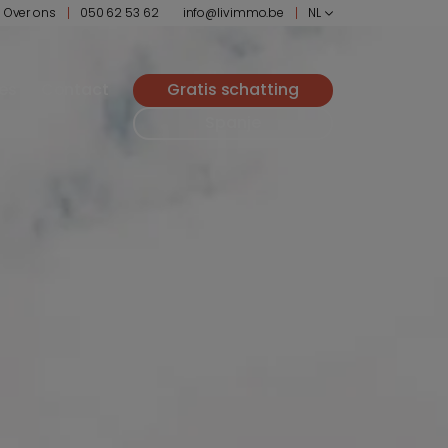
Over ons
050 62 53 62
info@livimmo.be
NL
ies
Contact
Gratis schatting
Spanje