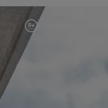
Menu overslaan en naar de inhoud gaan