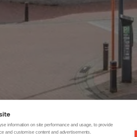
site
yse information on site performance and usage, to provide
nce and customise content and advertisements.