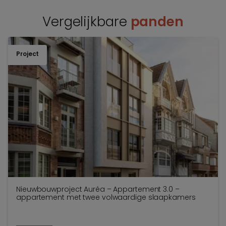
Vergelijkbare
panden
Project
TOEV
Nieuwbouwproject Auréa – Appartement 3.0 –
appartement met twee volwaardige slaapkamers