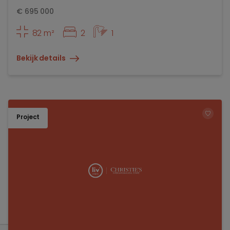
€
695 000
82 m²
2
1
Bekijk details
Project
TOEV