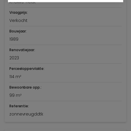
Knokke-Heist
Vraagprijs:
Verkocht
Bouwjaar:
1989
Renovatiejaar:
2023
Perceeloppervlakte:
114 m²
Bewoonbare opp.:
99 m²
Referentie:
zonnevreugddtk