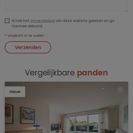
Ik heb het
privacybeleid
van deze website gelezen en ga
hiermee akkoord.
*
Verplicht in te vullen
Verzenden
Vergelijkbare
panden
nieuw
TOEV