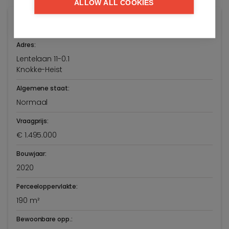
ALLOW ALL COOKIES
Algemene info
Adres:
Lentelaan 11-0.1
Knokke-Heist
Algemene staat:
Normaal
Vraagprijs:
€ 1.495.000
Bouwjaar:
2020
Perceeloppervlakte:
190 m²
Bewoonbare opp.: