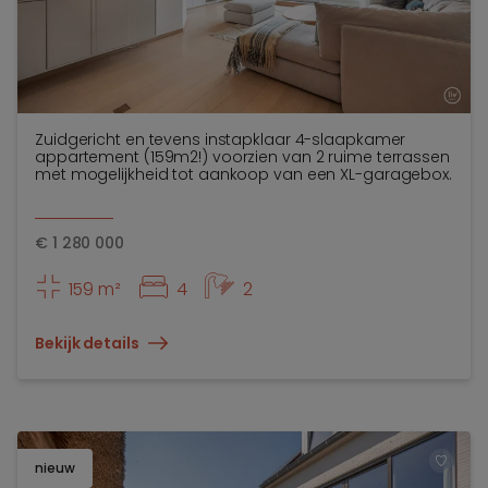
Zuidgericht en tevens instapklaar 4-slaapkamer
appartement (159m2!) voorzien van 2 ruime terrassen
met mogelijkheid tot aankoop van een XL-garagebox.
€
1 280 000
159 m²
4
2
Bekijk details
nieuw
TOEV