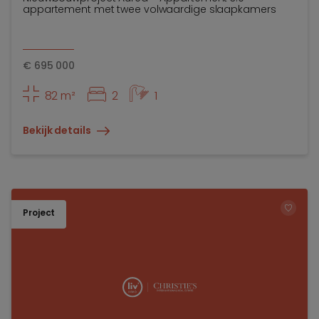
appartement met twee volwaardige slaapkamers
€
695 000
82 m²
2
1
Bekijk details
Project
TOEV