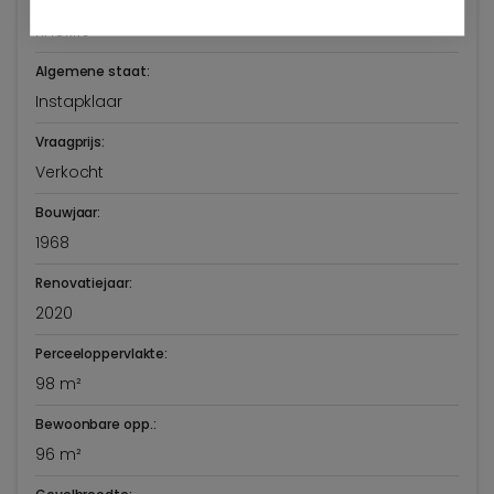
de wielingen
Knokke
Algemene staat:
Instapklaar
Vraagprijs:
Verkocht
Bouwjaar:
1968
Renovatiejaar:
2020
Perceeloppervlakte:
98 m²
Bewoonbare opp.:
96 m²