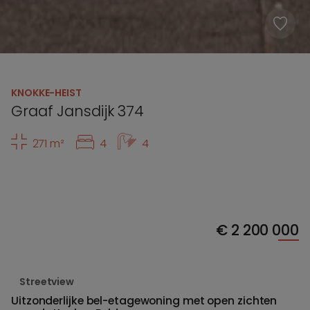
KNOKKE-HEIST
Graaf Jansdijk 374
271 m²
4
4
€
2 200 000
Streetview
Uitzonderlijke bel-etagewoning met open zichten