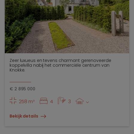
Zeer luxueus en tevens charmant gerenoveerde
koppelvilla nabij het commerciële centrum van
Knokke.
€
2 895 000
258 m²
4
3
Bekijk details