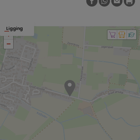
FACEBOOK
WHATSAPP
E-MAIL
PRI
Ligging
+
−