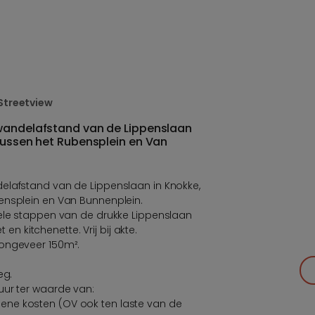
Streetview
wandelafstand van de Lippenslaan
tussen het Rubensplein en Van
elafstand van de Lippenslaan in Knokke,
ensplein en Van Bunnenplein.
kele stappen van de drukke Lippenslaan
t en kitchenette. Vrij bij akte.
 ongeveer 150m².
eg.
uur ter waarde van:
ne kosten (OV ook ten laste van de