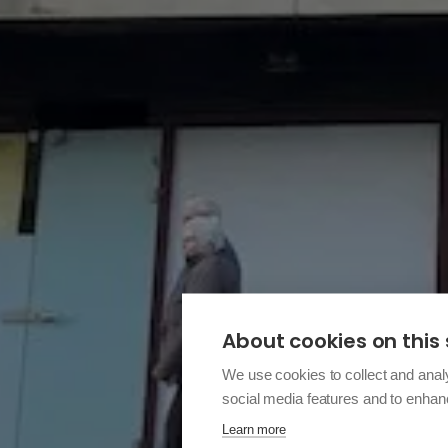
About cookies on this 
We use cookies to collect and anal
social media features and to enha
Learn more