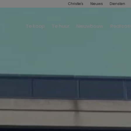
Christie's
Nieuws
Diensten
Te koop
Te huur
Nieuwbouw
Realisat