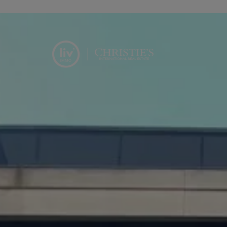
Menu overslaan en naar de inhoud gaan