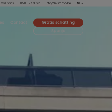
Over ons
050 62 53 62
info@livimmo.be
NL
ies
Contact
Gratis schatting
Spanje