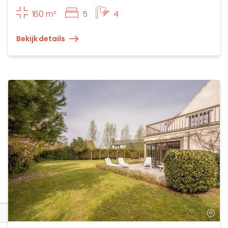
160 m²
5
4
Bekijk details
TOEV