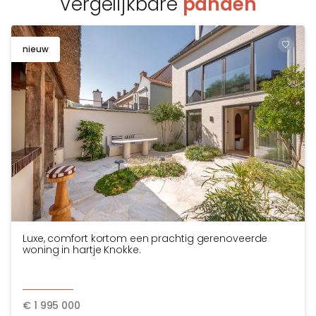
Vergelijkbare
panden
nieuw
TOEV
Luxe, comfort kortom een prachtig gerenoveerde
woning in hartje Knokke.
€
1 995 000