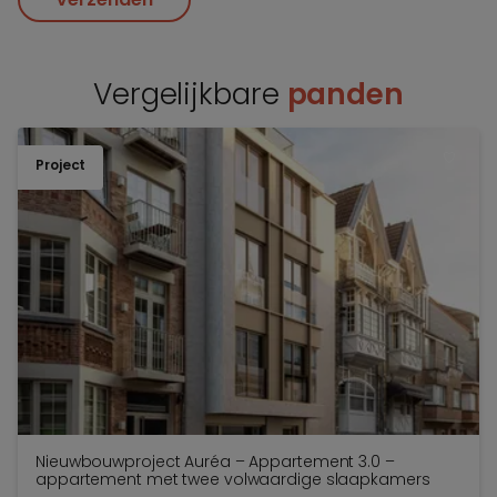
Vergelijkbare
panden
Project
TOEV
Nieuwbouwproject Auréa – Appartement 3.0 –
appartement met twee volwaardige slaapkamers