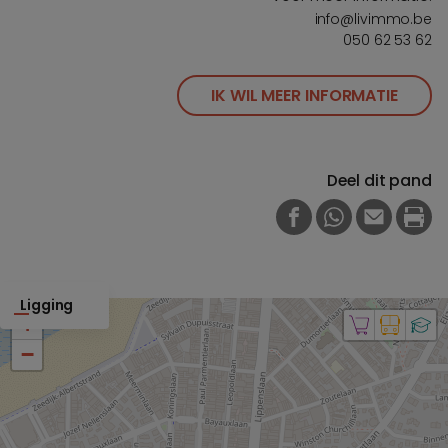
info@livimmo.be
050 62 53 62
IK WIL MEER INFORMATIE
Deel dit pand
FACEBOOK
WHATSAPP
E-MAIL
PRI
Ligging
+
−