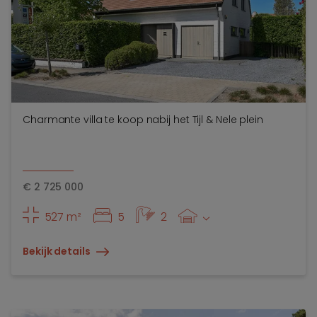
Charmante villa te koop nabij het Tijl & Nele plein
€
2 725 000
527 m²
5
2
Bekijk details