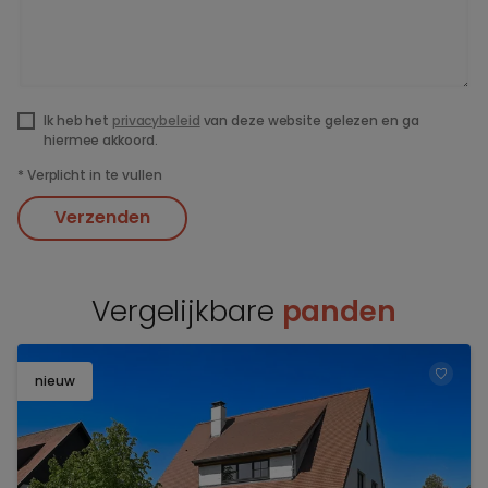
Ik heb het
privacybeleid
van deze website gelezen en ga
hiermee akkoord.
*
Verplicht in te vullen
Verzenden
Vergelijkbare
panden
nieuw
TOEV