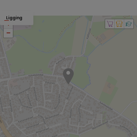
Ligging
+
−