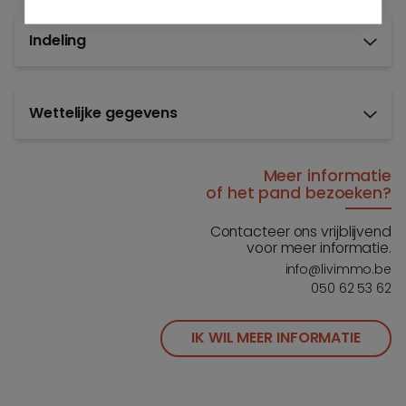
Indeling
Wettelijke gegevens
Meer informatie
of het pand bezoeken?
Contacteer ons vrijblijvend
voor meer informatie.
info@livimmo.be
050 62 53 62
IK WIL MEER INFORMATIE