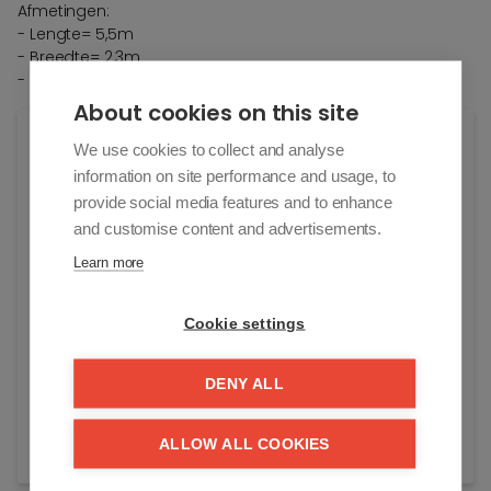
Afmetingen:
- Lengte= 5,5m
- Breedte= 2,3m
- Hoogte= 2,8m
About cookies on this site
Algemene info
We use cookies to collect and analyse
information on site performance and usage, to
Adres:
provide social media features and to enhance
Gallischpad 2/a
and customise content and advertisements.
Knokke
Learn more
Vraagprijs:
€ 75.000
Cookie settings
Beschikbaar vanaf:
In overleg
DENY ALL
Referentie:
ALLOW ALL COOKIES
Gallitk