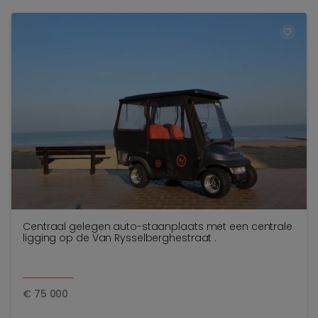
TOEV
Centraal gelegen auto-staanplaats met een centrale
ligging op de Van Rysselberghestraat .
€
75 000