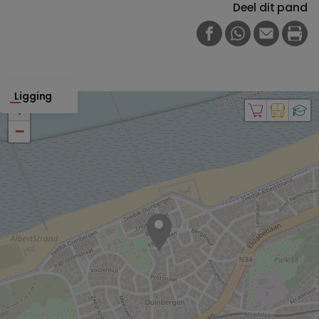
Deel dit pand
FACEBOOK
WHATSAPP
E-MAIL
PRI
Ligging
+
−