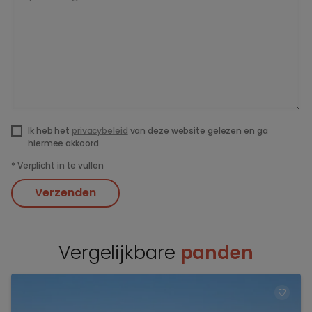
Ik heb het
privacybeleid
van deze website gelezen en ga
hiermee akkoord.
*
Verplicht in te vullen
Verzenden
Vergelijkbare
panden
TOEV